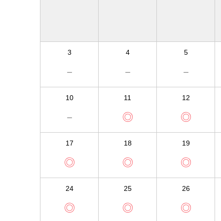
3
4
5
－
－
－
10
11
12
－
◎
◎
17
18
19
◎
◎
◎
24
25
26
◎
◎
◎