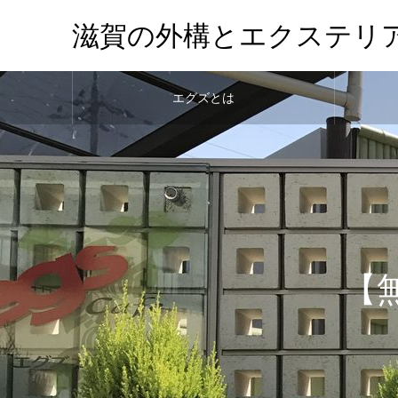
滋賀の外構とエクステリ
エグズとは
【