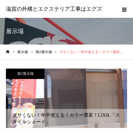
滋賀の外構とエクステリア工事はエグズ
展示場
展示場
第2展示場
ダサくない！年中使える！カラー豊富！LIXIL「スタイルシェード」
ホーム
第2展示場
ダサくない！年中使える！カラー豊富！LIXIL「ス
タイルシェード」