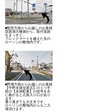
■堅田方面からお越しのお客様
琵琶湖大橋側から、取付道路
をまっすぐ。
フレンドマートを越えた先の
ローソンの敷地内です。
■野洲方面からお越しのお客様
【中野水保交差点】の１つ手
前の【水保町東】の信号を左
に曲がると正面入り口があり
ます。
通り過ぎても大丈夫です。
ローソンの敷地内からもご入
場頂けます。