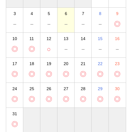
3
4
5
6
7
8
9
－
－
－
－
－
－
◎
10
11
12
13
14
15
16
◎
◎
○
－
－
－
－
17
18
19
20
21
22
23
◎
◎
◎
◎
◎
◎
◎
24
25
26
27
28
29
30
◎
◎
◎
◎
◎
◎
◎
31
◎