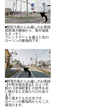
■堅田方面からお越しのお客様
琵琶湖大橋側から、取付道路
をまっすぐ。
フレンドマートを越えた先の
ローソンの敷地内です。
■野洲方面からお越しのお客様
【中野水保交差点】の１つ手
前の【水保町東】の信号を左
に曲がると正面入り口があり
ます。
通り過ぎても大丈夫です。
ローソンの敷地内からもご入
場頂けます。