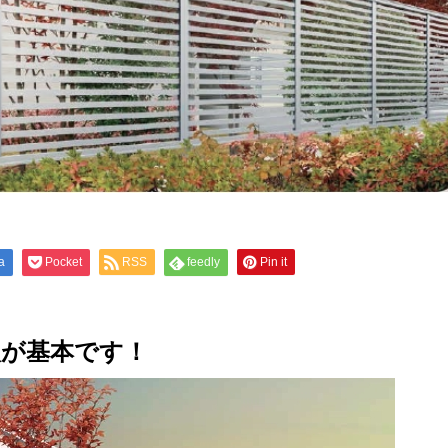
a
Pocket
RSS
feedly
Pin it
入が基本です
！